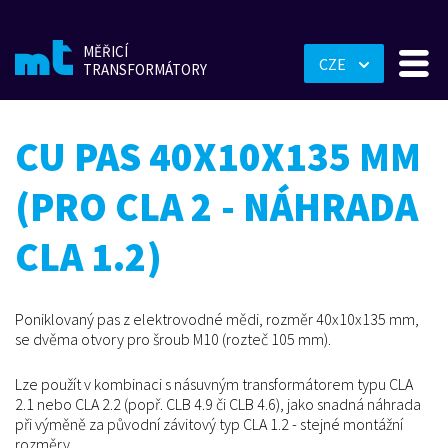
MĚŘICÍ
CZE
TRANSFORMÁTORY
CU PAS 40X10X135 MM
(PRO CLA 2 - NÁHRADA
CLA 1.2)
Poniklovaný pas z elektrovodné mědi, rozměr 40x10x135 mm,
se dvěma otvory pro šroub M10 (rozteč 105 mm).
Lze použít v kombinaci s násuvným transformátorem typu CLA
2.1 nebo CLA 2.2 (popř. CLB 4.9 či CLB 4.6), jako snadná náhrada
při výměně za původní závitový typ CLA 1.2 - stejné montážní
rozměry.