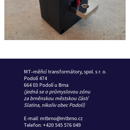
MT–měřicí transformátory, spol. s r. o.
Podolí 474
664 03 Podolí u Brna
(jedná se o průmyslovou zónu
za brněnskou městskou částí
Slatina, nikoliv obec Podolí)
E-mail:
mtbrno@mtbrno.cz
Telefon:
+420 545 576 049