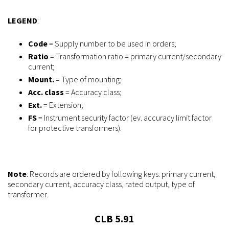
LEGEND
:
Code
= Supply number to be used in orders;
Ratio
= Transformation ratio = primary current/secondary
current;
Mount.
= Type of mounting;
Acc. class
= Accuracy class;
Ext.
= Extension;
FS
= Instrument security factor (ev. accuracy limit factor
for protective transformers).
Note
: Records are ordered by following keys: primary current,
secondary current, accuracy class, rated output, type of
transformer.
CLB 5.91