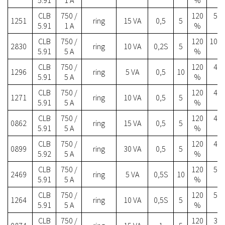
CLB
750 /
120
55.
1251
ring
15 VA
0,5
5
5.91
1 A
%
CLB
750 /
120
108.
2830
ring
10 VA
0,2S
5
5.91
5 A
%
CLB
750 /
120
41.
1296
ring
5 VA
0,5
10
5.91
5 A
%
CLB
750 /
120
41.
1271
ring
10 VA
0,5
5
5.91
5 A
%
CLB
750 /
120
41.
0862
ring
15 VA
0,5
5
5.91
5 A
%
CLB
750 /
120
43.
0899
ring
30 VA
0,5
5
5.92
5 A
%
CLB
750 /
120
51.
2469
ring
5 VA
0,5S
10
5.91
5 A
%
CLB
750 /
120
51.
1264
ring
10 VA
0,5S
5
5.91
5 A
%
CLB
750 /
120
32.