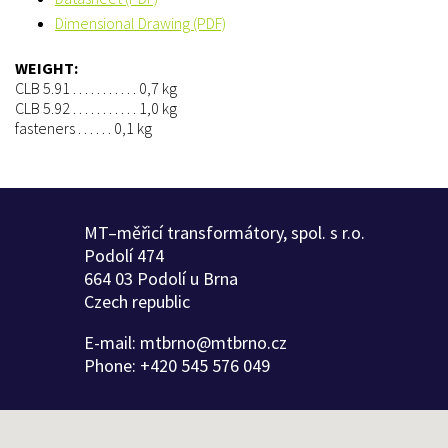
Dimensional Drawing (PDF)
WEIGHT:
CLB 5.91 . . . . . . . . . . . 0,7 kg
CLB 5.92 . . . . . . . . . . . 1,0 kg
fasteners . . . . . . 0,1 kg
MT–měřicí transformátory, spol. s r.o.
Podolí 474
664 03 Podolí u Brna
Czech republic
E-mail:
mtbrno@mtbrno.cz
Phone:
+420 545 576 049