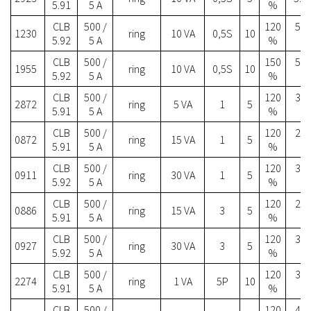
5.91
5 A
%
CLB
500 /
120
52.
1230
ring
10 VA
0,5S
10
5.92
5 A
%
CLB
500 /
150
56.
1955
ring
10 VA
0,5S
10
5.92
5 A
%
CLB
500 /
120
30.
2872
ring
5 VA
1
5
5.91
5 A
%
CLB
500 /
120
29.
0872
ring
15 VA
1
5
5.91
5 A
%
CLB
500 /
120
32.
0911
ring
30 VA
1
5
5.92
5 A
%
CLB
500 /
120
27.
0886
ring
15 VA
3
5
5.91
5 A
%
CLB
500 /
120
30.
0927
ring
30 VA
3
5
5.92
5 A
%
CLB
500 /
120
32.
2274
ring
1 VA
5P
10
5.91
5 A
%
CLB
500 /
120
41.