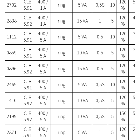
CLB
400 /
120
57.
2702
ring
5 VA
0,5S
10
5.91
1 A
%
CLB
400 /
120
40.
2838
ring
15 VA
1
5
5.92
1 A
%
CLB
400 /
120
38.
1112
ring
5 VA
0,5
10
5.91
5 A
%
CLB
400 /
120
38.
0859
ring
10 VA
0,5
5
5.91
5 A
%
CLB
400 /
120
40.
0896
ring
15 VA
0,5
5
5.92
5 A
%
CLB
400 /
120
44.
2465
ring
5 VA
0,5S
10
5.91
5 A
%
CLB
400 /
120
51.
1410
ring
10 VA
0,5S
5
5.92
5 A
%
CLB
400 /
150
55.
2199
ring
10 VA
0,5S
5
5.92
5 A
%
CLB
400 /
120
29.
2871
ring
5 VA
1
5
5.91
5 A
%