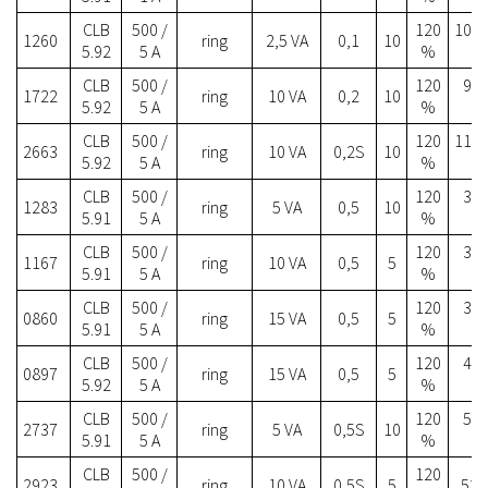
CLB
500 /
120
106.
1260
ring
2,5 VA
0,1
10
5.92
5 A
%
CLB
500 /
120
94.
1722
ring
10 VA
0,2
10
5.92
5 A
%
CLB
500 /
120
117.
2663
ring
10 VA
0,2S
10
5.92
5 A
%
CLB
500 /
120
39.
1283
ring
5 VA
0,5
10
5.91
5 A
%
CLB
500 /
120
39.
1167
ring
10 VA
0,5
5
5.91
5 A
%
CLB
500 /
120
39.
0860
ring
15 VA
0,5
5
5.91
5 A
%
CLB
500 /
120
42.
0897
ring
15 VA
0,5
5
5.92
5 A
%
CLB
500 /
120
50.
2737
ring
5 VA
0,5S
10
5.91
5 A
%
CLB
500 /
120
2923
ring
10 VA
0,5S
5
52.2