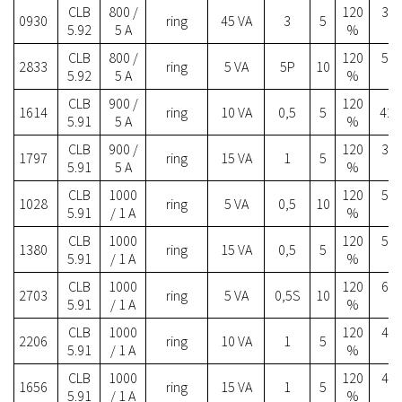
CLB
800 /
120
31.
0930
ring
45 VA
3
5
5.92
5 A
%
CLB
800 /
120
51.
2833
ring
5 VA
5P
10
5.92
5 A
%
CLB
900 /
120
1614
ring
10 VA
0,5
5
42.3
5.91
5 A
%
CLB
900 /
120
36.
1797
ring
15 VA
1
5
5.91
5 A
%
CLB
1000
120
58.
1028
ring
5 VA
0,5
10
5.91
/ 1 A
%
CLB
1000
120
58.
1380
ring
15 VA
0,5
5
5.91
/ 1 A
%
CLB
1000
120
67.
2703
ring
5 VA
0,5S
10
5.91
/ 1 A
%
CLB
1000
120
49.
2206
ring
10 VA
1
5
5.91
/ 1 A
%
CLB
1000
120
49.
1656
ring
15 VA
1
5
5.91
/ 1 A
%