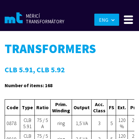
MĚŘICÍ
ENG
TRANSFORMÁTORY
TRANSFORMERS
CLB 5.91, CLB 5.92
Number of items: 168
Prim.
Acc.
Code
Type
Ratio
Output
FS
Ext.
Pri
Winding
Class
CLB
75 / 5
120
27.
0878
ring
1,5 VA
3
5
5.91
A
%
CLB
75 / 5
120
28.
0919
ring
2,5 VA
3
5