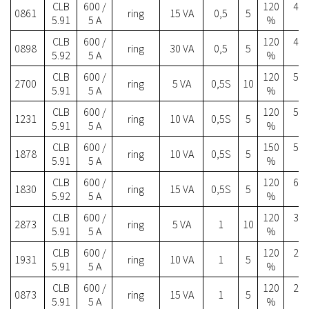
CLB
600 /
120
41.
0861
ring
15 VA
0,5
5
5.91
5 A
%
CLB
600 /
120
41.
0898
ring
30 VA
0,5
5
5.92
5 A
%
CLB
600 /
120
50.
2700
ring
5 VA
0,5S
10
5.91
5 A
%
CLB
600 /
120
51.
1231
ring
10 VA
0,5S
5
5.91
5 A
%
CLB
600 /
150
55.
1878
ring
10 VA
0,5S
5
5.91
5 A
%
CLB
600 /
120
62.
1830
ring
15 VA
0,5S
5
5.92
5 A
%
CLB
600 /
120
30.
2873
ring
5 VA
1
10
5.91
5 A
%
CLB
600 /
120
29.
1931
ring
10 VA
1
5
5.91
5 A
%
CLB
600 /
120
29.
0873
ring
15 VA
1
5
5.91
5 A
%