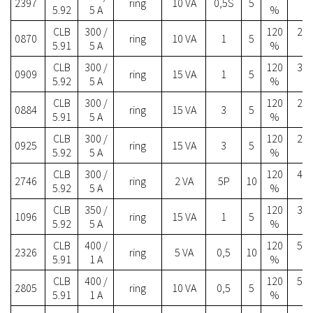
2397
ring
10 VA
0,5S
5
5.92
5 A
%
CLB
300 /
120
29.
0870
ring
10 VA
1
5
5.91
5 A
%
CLB
300 /
120
31.
0909
ring
15 VA
1
5
5.92
5 A
%
CLB
300 /
120
27.
0884
ring
15 VA
3
5
5.91
5 A
%
CLB
300 /
120
29.
0925
ring
15 VA
3
5
5.92
5 A
%
CLB
300 /
120
40.
2746
ring
2 VA
5P
10
5.92
5 A
%
CLB
350 /
120
30.
1096
ring
15 VA
1
5
5.92
5 A
%
CLB
400 /
120
50.
2326
ring
5 VA
0,5
10
5.91
1 A
%
CLB
400 /
120
50.
2805
ring
10 VA
0,5
5
5.91
1 A
%