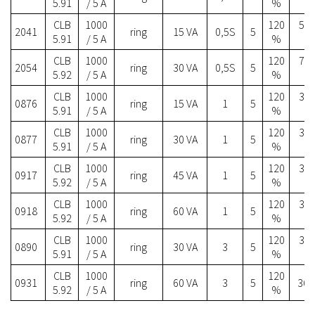
5.91
/ 5 A
%
CLB
1000
120
54.
2041
ring
15 VA
0,5S
5
5.91
/ 5 A
%
CLB
1000
120
73.
2054
ring
30 VA
0,5S
5
5.92
/ 5 A
%
CLB
1000
120
35.
0876
ring
15 VA
1
5
5.91
/ 5 A
%
CLB
1000
120
37.
0877
ring
30 VA
1
5
5.91
/ 5 A
%
CLB
1000
120
38.
0917
ring
45 VA
1
5
5.92
/ 5 A
%
CLB
1000
120
39.
0918
ring
60 VA
1
5
5.92
/ 5 A
%
CLB
1000
120
33.
0890
ring
30 VA
3
5
5.91
/ 5 A
%
CLB
1000
120
0931
ring
60 VA
3
5
36.5
5.92
/ 5 A
%