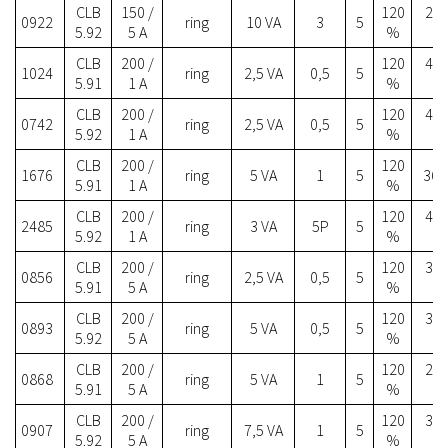
CLB
150 /
120
28.
0922
ring
10 VA
3
5
5.92
5 A
%
CLB
200 /
120
45.
1024
ring
2,5 VA
0,5
5
5.91
1 A
%
CLB
200 /
120
47.
0742
ring
2,5 VA
0,5
5
5.92
1 A
%
CLB
200 /
120
1676
ring
5 VA
1
5
36.5
5.91
1 A
%
CLB
200 /
120
46.
2485
ring
3 VA
5P
5
5.92
1 A
%
CLB
200 /
120
35.
0856
ring
2,5 VA
0,5
5
5.91
5 A
%
CLB
200 /
120
37.
0893
ring
5 VA
0,5
5
5.92
5 A
%
CLB
200 /
120
28.
0868
ring
5 VA
1
5
5.91
5 A
%
CLB
200 /
120
30.
0907
ring
7,5 VA
1
5
5.92
5 A
%